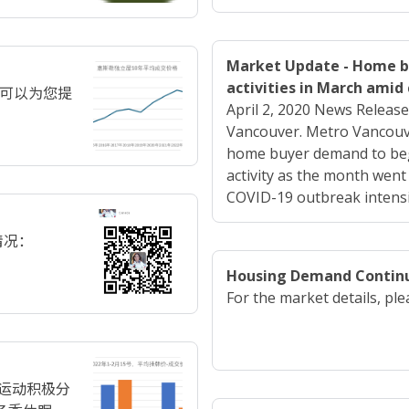
Market Update - Home bu
activities in March amid
望可以为您提
April 2, 2020 News Release
Vancouver. Metro Vancouv
home buyer demand to begi
activity as the month wen
COVID-19 outbreak intensi
交情况：
Housing Demand Continu
For the market details, ple
雪运动积极分